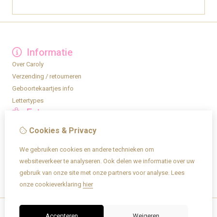
Informatie
Over Caroly
Verzending / retourneren
Geboortekaartjes info
Lettertypes
Extra
Privacy
Cookies & Privacy
Algemene voorwaarden
Mijn account
We gebruiken cookies en andere technieken om
Inloggen
websiteverkeer te analyseren. Ook delen we informatie over uw
Bestelhistorie
gebruik van onze site met onze partners voor analyse.
Lees
Verlanglijst
onze cookieverklaring
hier
Accepteren
Weigeren