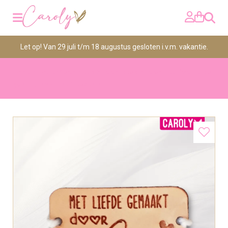
Zoeken
Let op! Van 29 juli t/m 18 augustus gesloten i.v.m. vakantie.
>
>
>
Home
Houten/leren labels
Leren labels
Leren label "Met liefde
gemaakt door Oma" 20x40mm