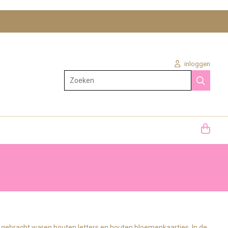
inloggen
Zoeken
 gebracht waren houten letters en houten bloemenkaartjes. In de