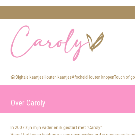
Digitale kaartjes
Houten kaartjes
Afscheid
Houten knopen
Touch of go
>
Home
Over Caroly
Over Caroly
In 2007 zijn mijn vader en ik gestart met "Caroly".
Vanaf het begin hebben wij ons gespecialiseerd in gepersonalise