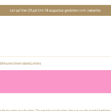
Let op! Van 29 juli t/m 18 augustus gesloten i.v.m. vakantie.
ld
Houten/leren labels
Letters
erde houten producten. De eerste producten die we op de markt hebben