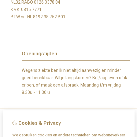
NL32 RABO 0126 0378 84
K.v.K. 0815.7771
BTW nr.: NL.8192.38.752.B01
Openingstijden
Wegens ziekte ben ik niet altijd aanwezig en minder
goed bereikbaar. Wil je langskomen? Bel/app even of ik
er ben, of maak een afspraak. Maandag t/m vrijdag :
8.30u - 11.30 u
Cookies & Privacy
Informatie
We gebruiken cookies en andere technieken om websiteverkeer
Over Caroly