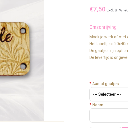
€7,50
Excl. BTW:
€6
Omschrijving
Maak je werk af met
Het labeltje is 20x4
De gaatjes zijn optio
De levertijd is ongev
*
Aantal gaatjes
*
Naam