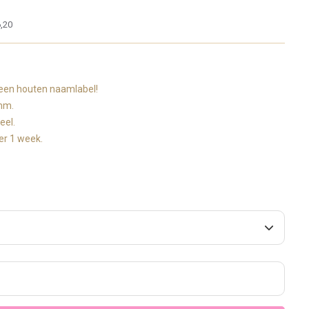
,20
 een houten naamlabel!
0mm.
neel.
eer 1 week.