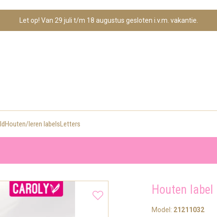
Let op! Van 29 juli t/m 18 augustus gesloten i.v.m. vakantie.
ld
Houten/leren labels
Letters
 floral
Houten label
Model:
21211032