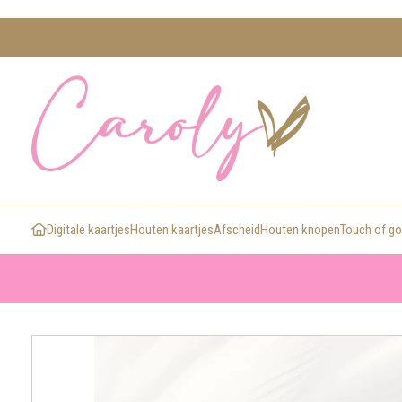
Digitale kaartjes
Houten kaartjes
Afscheid
Houten knopen
Touch of go
>
>
>
Home
Houten/leren labels
Houten labels
Houten label Handmade -