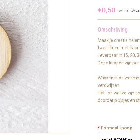
€0,50
Excl. BTW:
€0
Omschrijving
Maak je creatie hele
tweelingen met naa
Leverbaar in 15, 20,
Deze knopen zijn per 
Wassen in de wasmach
verdwijnen.
Het kan wel zo zijn d
doordat pluisjes en 
*
Formaat knoop