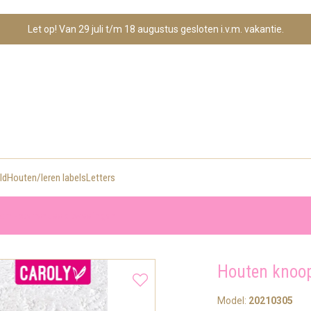
Let op! Van 29 juli t/m 18 augustus gesloten i.v.m. vakantie.
ld
Houten/leren labels
Letters
m - sterrenbeeld tweelingen
Houten knoop
Model:
20210305