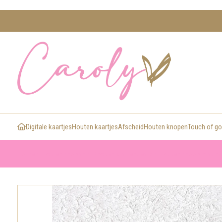
Digitale kaartjes
Houten kaartjes
Afscheid
Houten knopen
Touch of go
>
>
>
Home
Houten knopen
Knopen sterrenbeeld
Houten knoop met naa