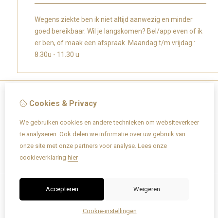
Wegens ziekte ben ik niet altijd aanwezig en minder
goed bereikbaar. Wil je langskomen? Bel/app even of ik
er ben, of maak een afspraak. Maandag t/m vrijdag :
8.30u - 11.30 u
Cookies & Privacy
Informatie
We gebruiken cookies en andere technieken om websiteverkeer
Over Caroly
te analyseren. Ook delen we informatie over uw gebruik van
Verzending / retourneren
onze site met onze partners voor analyse.
Lees onze
Geboortekaartjes info
cookieverklaring
hier
Lettertypes
Accepteren
Weigeren
Cookie-instellingen