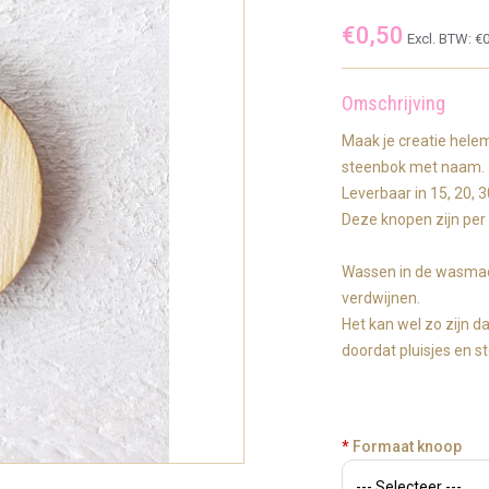
€0,50
Excl. BTW:
€0
Omschrijving
Maak je creatie hele
steenbok met naam.
Leverbaar in 15, 20,
Deze knopen zijn per 
Wassen in de wasmach
verdwijnen.
Het kan wel zo zijn d
doordat pluisjes en 
*
Formaat knoop