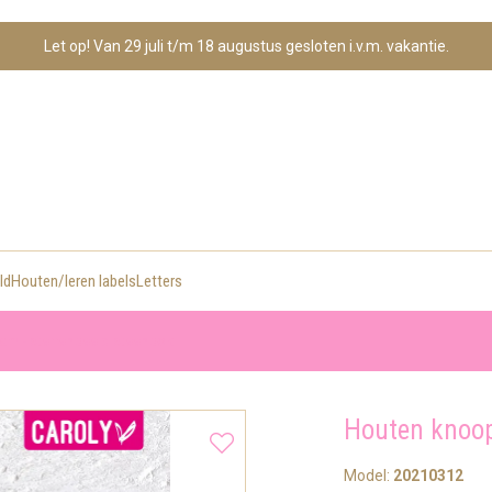
Let op! Van 29 juli t/m 18 augustus gesloten i.v.m. vakantie.
ld
Houten/leren labels
Letters
am - sterrenbeeld steenbok
Houten knoop
Model:
20210312