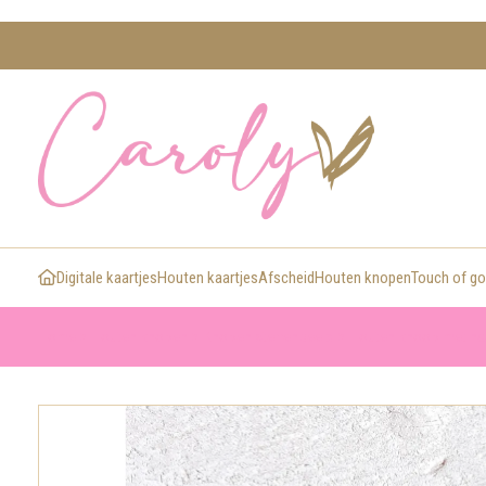
Digitale kaartjes
Houten kaartjes
Afscheid
Houten knopen
Touch of go
>
>
>
Home
Houten knopen
Knopen sterrenbeeld
Houten knoop met na