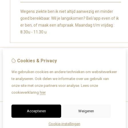
Wegens ziekte ben ik niet altijd aanwezig en minder
goed bereikbaar. Wil je langskomen? Bel/app even of ik
er ben, of maak een afspraak. Maandag t/m vrijdag :
8.30u - 11.30 u
Cookies & Privacy
Informatie
We gebruiken cookies en andere technieken om websiteverkeer
Over Caroly
te analyseren. Ook delen we informatie over uw gebruik van
Verzending / retourneren
onze site met onze partners voor analyse.
Lees onze
Geboortekaartjes info
cookieverklaring
hier
Lettertypes
Accepteren
Weigeren
Cookie-instellingen