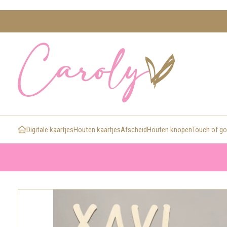
Digitale kaartjes
Houten kaartjes
Afscheid
Houten knopen
Touch of go
>
>
>
Home
Letters
Houten letters
Houten letters