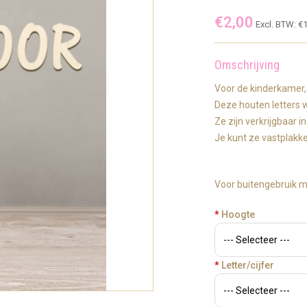
€2,00
Excl. BTW:
€1
Omschrijving
Voor de kinderkamer, 
Deze houten letters
Ze zijn verkrijgbaar 
Je kunt ze vastplakk
Voor buitengebruik m
*
Hoogte
*
Letter/cijfer