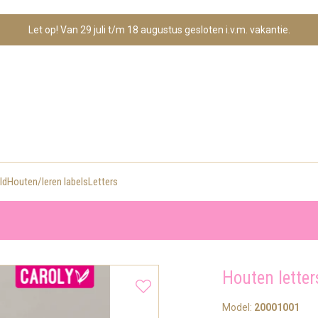
Let op! Van 29 juli t/m 18 augustus gesloten i.v.m. vakantie.
ld
Houten/leren labels
Letters
Houten letter
Model:
20001001