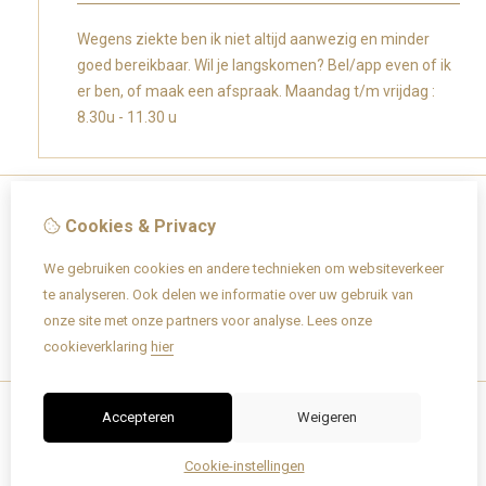
Wegens ziekte ben ik niet altijd aanwezig en minder
goed bereikbaar. Wil je langskomen? Bel/app even of ik
er ben, of maak een afspraak. Maandag t/m vrijdag :
8.30u - 11.30 u
Cookies & Privacy
Informatie
We gebruiken cookies en andere technieken om websiteverkeer
Over Caroly
te analyseren. Ook delen we informatie over uw gebruik van
Verzending / retourneren
onze site met onze partners voor analyse.
Lees onze
Geboortekaartjes info
cookieverklaring
hier
Lettertypes
Accepteren
Weigeren
Cookie-instellingen