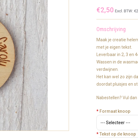
€2,50
Excl. BTW:
€2
Omschrijving
Maak je creatie hel
met je eigen tekst.
Leverbaar in 2, 3 en 
Wassen in de wasmach
verdwijnen.
Het kan wel zo zijn d
doordat pluisjes en 
Nabestellen? Vul dan b
*
Formaat knoop
*
Tekst op de knoop