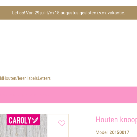
Let op! Van 29 juli t/m 18 augustus gesloten i.v.m. vakantie.
ld
Houten/leren labels
Letters
naam of eigen tekst - vosje
Houten knoop
Model:
20150017