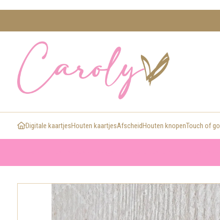
Digitale kaartjes
Houten kaartjes
Afscheid
Houten knopen
Touch of go
>
>
>
Home
Houten knopen
Knopen met jouw eigen tekst
Houten knoop 