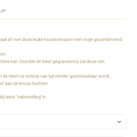
,07
emaal af met deze leuke houten knopen met vosje gecombineerd
4cm.
ine kan. Doordat de tekst gegraveerd is zal deze niet
at de tekst na verloop van tijd minder goed leesbaar wordt,
stof aan de knoop hechten.
ij tekst "nabestelling"in.